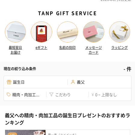
TANP GIFT SERVICE
最短翌日
eギフト
名前の刻印
メッセージ
ラッピング
お届け
カード
-
件
現在の絞り込み条件
誕生日
義父
精肉・肉加工...
こだわり
0 ~ 上限なし
¥
義父への精肉・肉加工品の誕生日プレゼントのおすすめラ
ンキング
夢一喜（ユメイッキ）