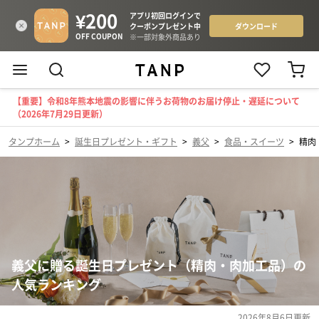
【重要】令和8年熊本地震の影響に伴うお荷物のお届け停止・遅延について
（2026年7月29日更新）
タンプホーム
>
誕生日プレゼント・ギフト
>
義父
>
食品・スイーツ
>
精肉
義父に贈る誕生日プレゼント（精肉・肉加工品）の
人気ランキング
2026年8月6日
更新