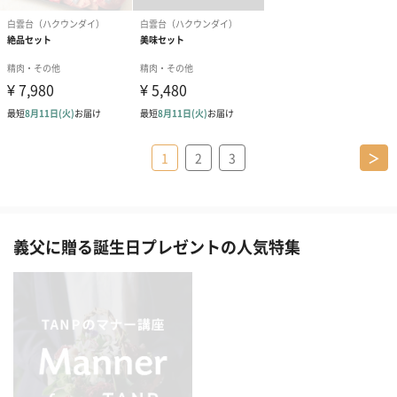
1
2
3
＞
義父に贈る誕生日プレゼントの人気特集