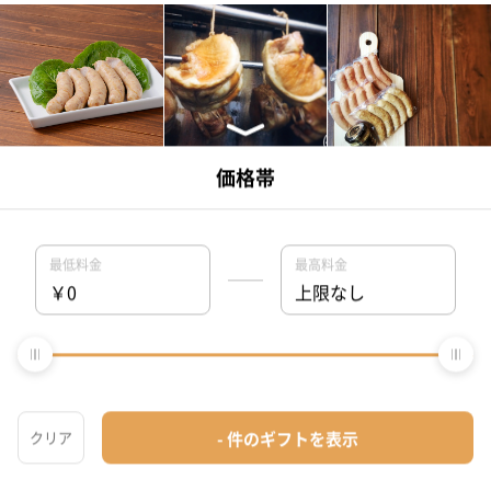
＜
1
2
3
＞
娘に贈る誕生日プレゼントの人気特集