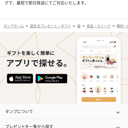
グで、最短で即日発送にてご対応いたします。
タンプホーム
>
誕生日プレゼント・ギフト
>
娘
>
食品・スイーツ
>
精肉・
タンプについて
プレゼントを一覧から探す