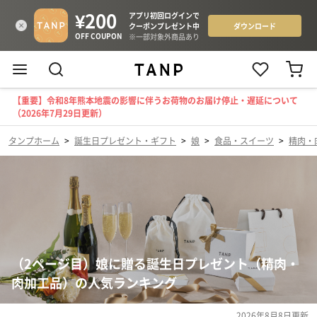
【重要】令和8年熊本地震の影響に伴うお荷物のお届け停止・遅延について
（2026年7月29日更新）
タンプホーム
>
誕生日プレゼント・ギフト
>
娘
>
食品・スイーツ
>
精肉・
（2ページ目）娘に贈る誕生日プレゼント（精肉・
肉加工品）の人気ランキング
2026年8月8日
更新