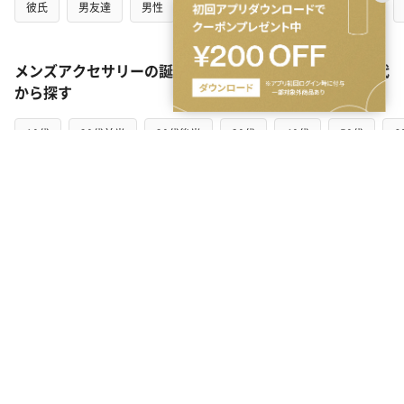
彼氏
男友達
男性
夫
男子大学生
男子中学生
メンズアクセサリーの誕生日プレゼントを贈る相手の年代
から探す
10代
20代前半
20代後半
30代
40代
50代
6
絶対に喜ばれる誕生日プレゼント（メンズアクセサ
リー）の人気ランキング(35件)
誕生日に贈るメンズアクセサリーのプレゼント一覧(35件)です。
【TANP（タンプ）】は大切な日にぴったりな「ギフト」に出会え
るネット通販サイトです。こだわりの商品をこだわりのラッピン
グで、最短で即日発送にてご対応いたします。
シーン・関係性
カテゴリ
こだわり
価格帯
いつまでのお届けをご希望ですか？