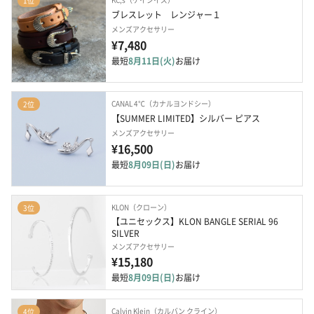
1位
ブレスレット　レンジャー１
メンズアクセサリー
¥7,480
最短
8月11日(火)
お届け
CANAL 4℃（カナルヨンドシー）
2位
【SUMMER LIMITED】シルバー ピアス
メンズアクセサリー
¥16,500
最短
8月09日(日)
お届け
KLON（クローン）
3位
【ユニセックス】KLON BANGLE SERIAL 96 
SILVER
メンズアクセサリー
¥15,180
最短
8月09日(日)
お届け
Calvin Klein（カルバン クライン）
4位