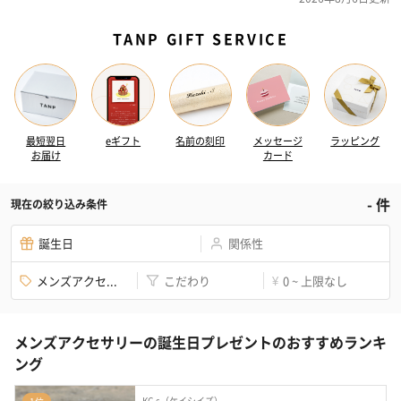
TANP GIFT SERVICE
最短翌日
eギフト
名前の刻印
メッセージ
ラッピング
お届け
カード
-
件
現在の絞り込み条件
誕生日
関係性
メンズアクセ...
こだわり
0 ~ 上限なし
¥
メンズアクセサリーの誕生日プレゼントのおすすめランキ
ング
KC,s（ケイシイズ）