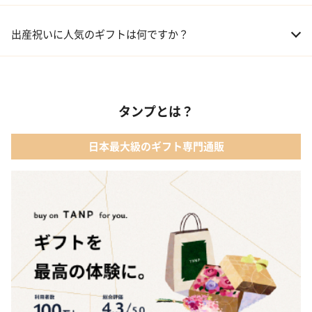
01 おむつケーキ
出産祝いに人気のギフトは何ですか？
02 ベビー寝具・家具
01 カタログギフト［えらんで わくわくコース］｜ハーモニック
03 出産祝いカタログ
タンプとは？
02 【名入れギフト】音いっぱい積み木｜エド・インター
04 ベビー・キッズファッション
日本最大級のギフト専門通販
03 ママズケア セレクトボックス｜モディッシュ
05 ベビーグッズ
04 フレイバーおむつケーキ｜AIRIM baby（アイリムベビー）
06 タオル
05 Chouette フード付きバスタオル&ハンカチセット｜コンテッ
クス