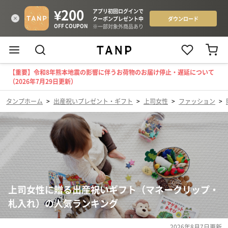
【重要】令和8年熊本地震の影響に伴うお荷物のお届け停止・遅延について
（2026年7月29日更新）
タンプホーム
>
出産祝いプレゼント・ギフト
>
上司女性
>
ファッション
>
上司女性に贈る出産祝いギフト（マネークリップ・
札入れ）の人気ランキング
2026年8月7日
更新