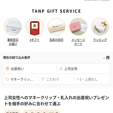
TANP GIFT SERVICE
最短翌日
eギフト
名前の刻印
メッセージ
ラッピング
お届け
カード
-
件
現在の絞り込み条件
出産祝い
上司女性
マネークリッ...
こだわり
0 ~ 上限なし
¥
上司女性へのマネークリップ・札入れの出産祝いプレゼン
トを相手の好みに合わせて選ぶ