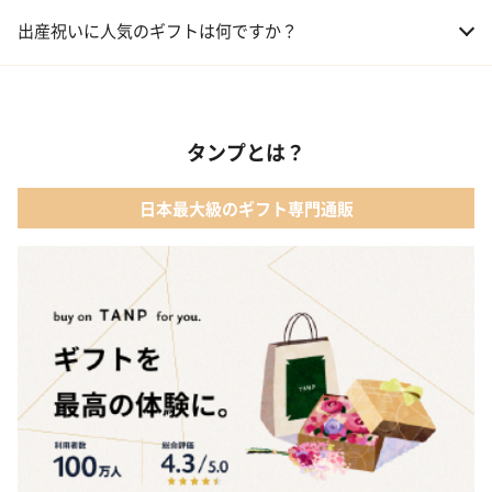
01 おむつケーキ
出産祝いに人気のギフトは何ですか？
02 ベビー寝具・家具
01 カタログギフト［えらんで わくわくコース］｜ハーモニック
03 出産祝いカタログ
タンプとは？
02 【名入れギフト】音いっぱい積み木｜エド・インター
04 ベビー・キッズファッション
日本最大級のギフト専門通販
03 ママズケア セレクトボックス｜モディッシュ
05 ベビーグッズ
04 フレイバーおむつケーキ｜AIRIM baby（アイリムベビー）
06 タオル
05 Chouette フード付きバスタオル&ハンカチセット｜コンテッ
クス