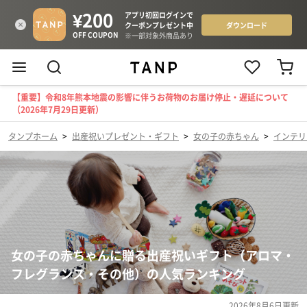
【重要】令和8年熊本地震の影響に伴うお荷物のお届け停止・遅延について
（2026年7月29日更新）
タンプホーム
>
出産祝いプレゼント・ギフト
>
女の子の赤ちゃん
>
インテリ
女の子の赤ちゃんに贈る出産祝いギフト（アロマ・
フレグランス・その他）の人気ランキング
2026年8月6日
更新