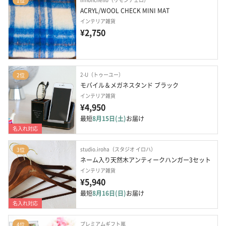
1位
ACRYL/WOOL CHECK MINI MAT
インテリア雑貨
¥2,750
2-U（トゥーユー）
2位
モバイル＆メガネスタンド ブラック
インテリア雑貨
¥4,950
最短
8月15日(土)
お届け
名入れ対応
studio.iroha（スタジオ イロハ）
3位
ネーム入り天然木アンティークハンガー3セット
インテリア雑貨
¥5,940
最短
8月16日(日)
お届け
名入れ対応
プレミアムギフト嵐
4位