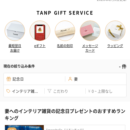
TANP GIFT SERVICE
最短翌日
eギフト
名前の刻印
メッセージ
ラッピング
お届け
カード
-
件
現在の絞り込み条件
記念日
妻
インテリア雑...
こだわり
0 ~ 上限なし
¥
妻へのインテリア雑貨の記念日プレゼントのおすすめラン
キング
limonchello（リモンチェロ）