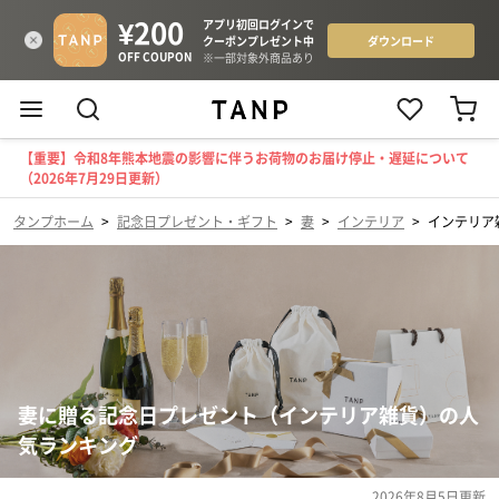
【重要】令和8年熊本地震の影響に伴うお荷物のお届け停止・遅延について
（2026年7月29日更新）
タンプホーム
>
記念日プレゼント・ギフト
>
妻
>
インテリア
>
インテリア
妻に贈る記念日プレゼント（インテリア雑貨）の人
気ランキング
2026年8月5日
更新