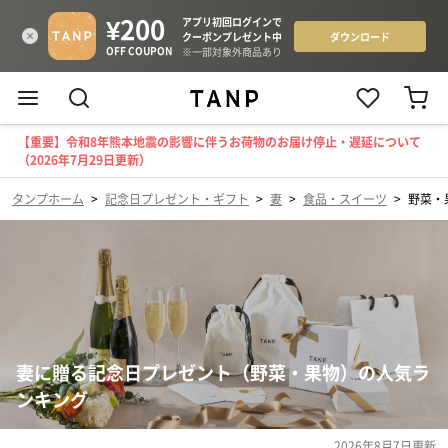
【重要】令和8年熊本地震の影響に伴うお荷物のお届け停止・遅延について
（2026年7月29日更新）
タンプホーム
>
記念日プレゼント・ギフト
>
妻
>
食品・スイーツ
>
野菜・
妻に贈る記念日プレゼント（野菜・果物）の人気ラ
ンキング
2026年8月7日
更新