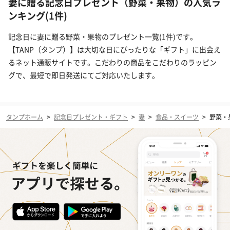
妻に贈る記念日プレゼント（野菜・果物）の人気ラ
ンキング(1件)
記念日に妻に贈る野菜・果物のプレゼント一覧(1件)です。
【TANP（タンプ）】は大切な日にぴったりな「ギフト」に出会え
るネット通販サイトです。こだわりの商品をこだわりのラッピン
グで、最短で即日発送にてご対応いたします。
タンプホーム
>
記念日プレゼント・ギフト
>
妻
>
食品・スイーツ
>
野菜・