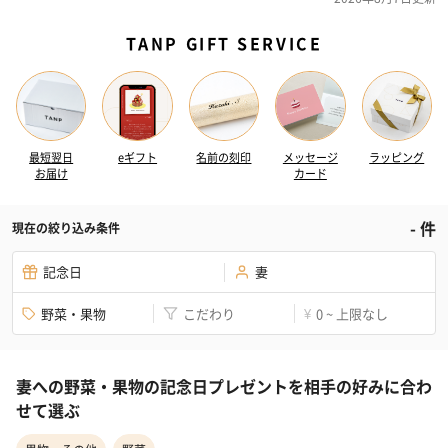
TANP GIFT SERVICE
最短翌日
eギフト
名前の刻印
メッセージ
ラッピング
お届け
カード
-
件
現在の絞り込み条件
記念日
妻
野菜・果物
こだわり
0 ~ 上限なし
¥
妻への野菜・果物の記念日プレゼントを相手の好みに合わ
せて選ぶ