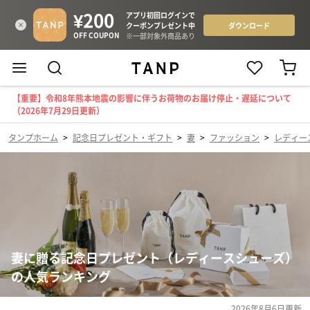
【重要】令和8年熊本地震の影響に伴うお荷物のお届け停止・遅延について
（2026年7月29日更新）
タンプホーム
>
記念日プレゼント・ギフト
>
妻
>
ファッション
>
レディー
妻に贈る記念日プレゼント（レディースシューズ）
の人気ランキング
2026年8月6日
更新