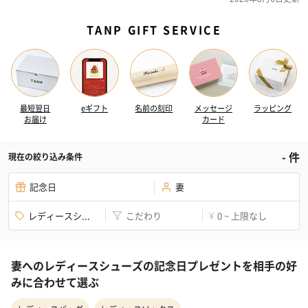
TANP GIFT SERVICE
最短翌日
eギフト
名前の刻印
メッセージ
ラッピング
お届け
カード
-
件
現在の絞り込み条件
記念日
妻
レディースシ...
こだわり
0 ~ 上限なし
¥
妻へのレディースシューズの記念日プレゼントを相手の好
みに合わせて選ぶ