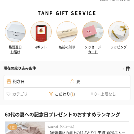
TANP GIFT SERVICE
最短翌日
eギフト
名前の刻印
メッセージ
ラッピング
お届け
カード
-
件
現在の絞り込み条件
記念日
妻
カテゴリ
こだわり
(
1
)
0 ~ 上限なし
¥
60代の妻への記念日プレゼントのおすすめランキング
Wacoal（ワコール）
1位
【厳選素材の極上の肌ざわり】天綿100%スムー