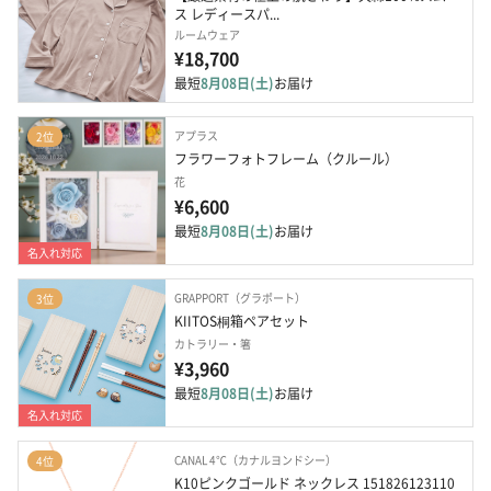
ス レディースパ...
ルームウェア
¥18,700
最短
8月08日(土)
お届け
アプラス
2位
フラワーフォトフレーム（クルール）
花
¥6,600
最短
8月08日(土)
お届け
名入れ対応
GRAPPORT（グラポート）
3位
KIITOS桐箱ペアセット
カトラリー・箸
¥3,960
最短
8月08日(土)
お届け
名入れ対応
CANAL 4℃（カナルヨンドシー）
4位
K10ピンクゴールド ネックレス 151826123110