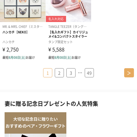
…
1
2
3
49
＞
妻に贈る記念日プレゼントの人気特集