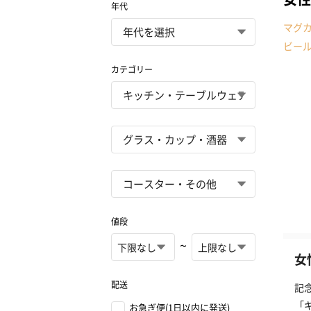
年代
マグ
ビー
カテゴリー
値段
~
女
配送
記
「
お急ぎ便(1日以内に発送)