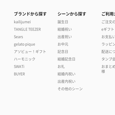
ブランドから探す
シーンから探す
ご利用
kailijumei
誕生日
ご注文
TANGLE TEEZER
結婚祝い
eギフト
Sears
出産祝い
お支払
gelato pique
お中元
ラッピ
アソビュー！ギフト
記念日
配送に
ハーモニック
結婚記念日
タンプ
SWATi
お礼
おまと
様
BUYER
結婚内祝い
出産内祝い
その他のシーン