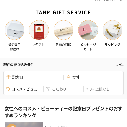
TANP GIFT SERVICE
最短翌日
eギフト
名前の刻印
メッセージ
ラッピング
お届け
カード
-
件
現在の絞り込み条件
記念日
女性
コスメ・ビュ...
こだわり
0 ~ 上限なし
¥
女性へのコスメ・ビューティーの記念日プレゼントのおす
すめランキング
SWATi（スワティー）