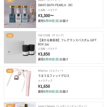
1位
SWATi BATH PEARL®（M）
入浴剤・バスケア
¥3,300〜
最短
8月09日(日)
お届け
THE STORE（ザ ストア）
2位
【浸かる美容液】フレグランスバスボム GIFT 
BOX 2pc
入浴剤・バスケア
¥3,850
最短
8月09日(日)
お届け
MilleFée（ミルフィー）
3位
うるうるフィットグロス
メイクアップ
¥1,650
最短
8月09日(日)
お届け
sugar.C beauty（シュガーシービューティー）
4位