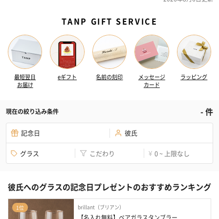
TANP GIFT SERVICE
最短翌日
eギフト
名前の刻印
メッセージ
ラッピング
お届け
カード
-
件
現在の絞り込み条件
記念日
彼氏
グラス
こだわり
0 ~ 上限なし
¥
彼氏へのグラスの記念日プレゼントのおすすめランキング
brillant（ブリアン）
1位
【名入れ無料】ペアガラスタンブラー