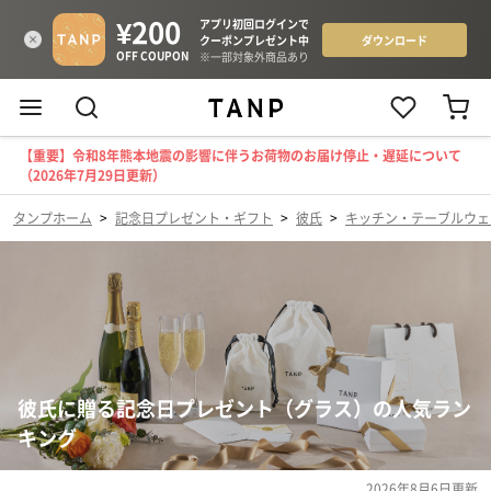
【重要】令和8年熊本地震の影響に伴うお荷物のお届け停止・遅延について
（2026年7月29日更新）
タンプホーム
>
記念日プレゼント・ギフト
>
彼氏
>
キッチン・テーブルウェ
彼氏に贈る記念日プレゼント（グラス）の人気ラン
キング
2026年8月6日
更新