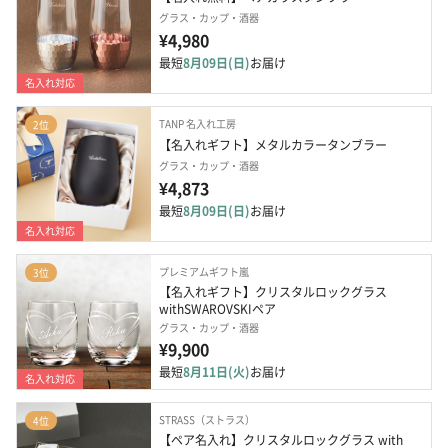
グラス・カップ・酒器
¥4,980
最短
8月09日(日)
お届け
名入れ対応
TANP 名入れ工房
2位
【名入れギフト】メタルカラータンブラー
グラス・カップ・酒器
¥4,873
最短
8月09日(日)
お届け
名入れ対応
プレミアムギフト嵐
3位
【名入れギフト】クリスタルロックグラス
withSWAROVSKIペア
グラス・カップ・酒器
¥9,900
最短
8月11日(火)
お届け
名入れ対応
STRASS（ストラス）
4位
【ペア名入れ】クリスタルロックグラス with 