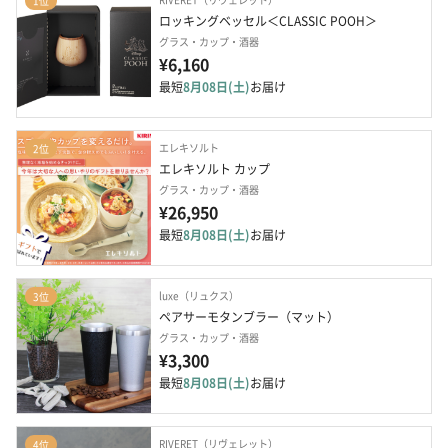
1位
ロッキングベッセル＜CLASSIC POOH＞
グラス・カップ・酒器
¥6,160
最短
8月08日(土)
お届け
エレキソルト
2位
エレキソルト カップ
グラス・カップ・酒器
¥26,950
最短
8月08日(土)
お届け
luxe（リュクス）
3位
ペアサーモタンブラー（マット）
グラス・カップ・酒器
¥3,300
最短
8月08日(土)
お届け
RIVERET（リヴェレット）
4位