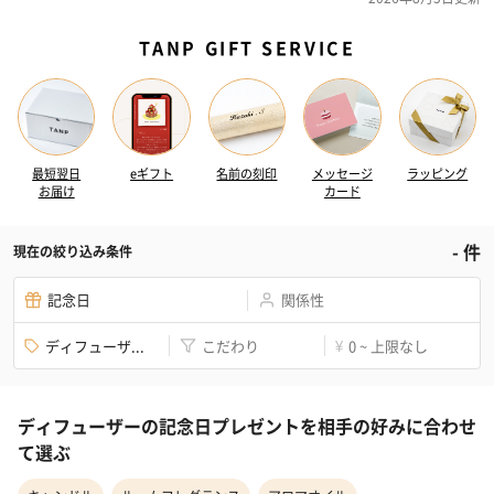
TANP GIFT SERVICE
最短翌日
eギフト
名前の刻印
メッセージ
ラッピング
お届け
カード
-
件
現在の絞り込み条件
記念日
関係性
ディフューザ...
こだわり
0 ~ 上限なし
¥
ディフューザーの記念日プレゼントを相手の好みに合わせ
て選ぶ