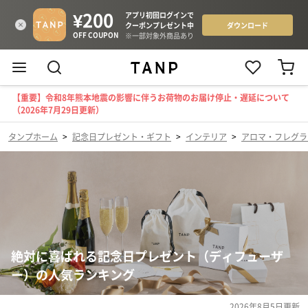
【重要】令和8年熊本地震の影響に伴うお荷物のお届け停止・遅延について
（2026年7月29日更新）
タンプホーム
>
記念日プレゼント・ギフト
>
インテリア
>
アロマ・フレグラ
絶対に喜ばれる記念日プレゼント（ディフューザ
ー）の人気ランキング
2026年8月5日
更新