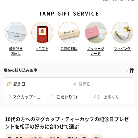
TANP GIFT SERVICE
最短翌日
eギフト
名前の刻印
メッセージ
ラッピング
お届け
カード
-
件
現在の絞り込み条件
記念日
関係性
マグカップ・...
こだわり
(
1
)
0 ~ 上限なし
¥
10代の方へのマグカップ・ティーカップの記念日プレゼ
ントを相手の好みに合わせて選ぶ