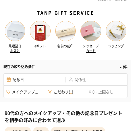
TANP GIFT SERVICE
最短翌日
eギフト
名前の刻印
メッセージ
ラッピング
お届け
カード
-
件
現在の絞り込み条件
記念日
関係性
メイクアップ...
こだわり
(
1
)
0 ~ 上限なし
¥
90代の方へのメイクアップ・その他の記念日プレゼント
を相手の好みに合わせて選ぶ