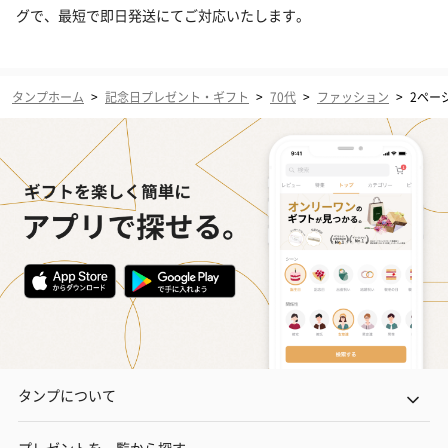
グで、最短で即日発送にてご対応いたします。
タンプホーム
>
記念日プレゼント・ギフト
>
70代
>
ファッション
>
2ペー
タンプについて