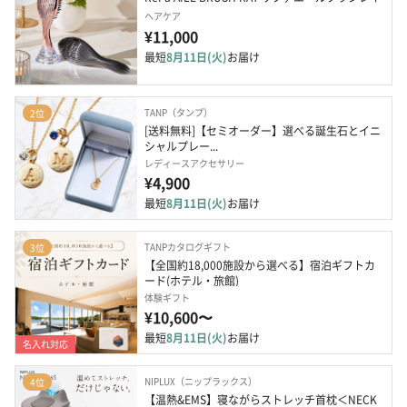
ヘアケア
¥11,000
最短
8月11日(火)
お届け
TANP（タンプ）
2位
[送料無料]【セミオーダー】選べる誕生石とイニ
シャルプレー...
レディースアクセサリー
¥4,900
最短
8月11日(火)
お届け
TANPカタログギフト
3位
【全国約18,000施設から選べる】宿泊ギフトカ
ード(ホテル・旅館)
体験ギフト
¥10,600〜
最短
8月11日(火)
お届け
名入れ対応
NIPLUX（ニップラックス）
4位
【温熱&EMS】寝ながらストレッチ首枕＜NECK 