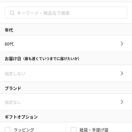
…
1
2
3
52
＞
記念日プレゼントの人気特集