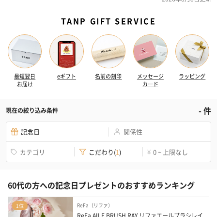
TANP GIFT SERVICE
最短翌日
eギフト
名前の刻印
メッセージ
ラッピング
お届け
カード
-
件
現在の絞り込み条件
記念日
関係性
カテゴリ
こだわり
(
1
)
0 ~ 上限なし
¥
60代の方への記念日プレゼントのおすすめランキング
ReFa（リファ）
1位
ReFa AILE BRUSH RAY リファエールブラシレイ