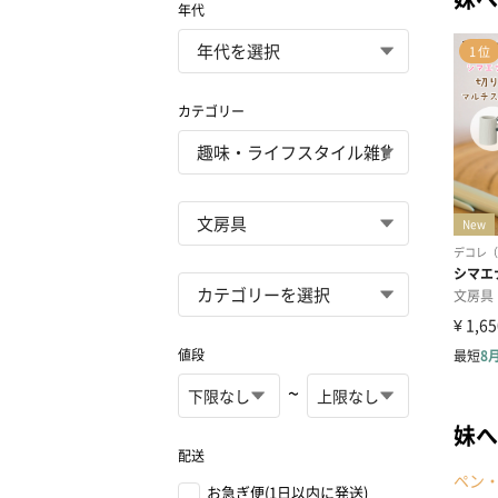
年代
カテゴリー
値段
~
妹へ
配送
ペン
お急ぎ便(1日以内に発送)