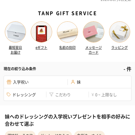
TANP GIFT SERVICE
最短翌日
eギフト
名前の刻印
メッセージ
ラッピング
お届け
カード
-
件
現在の絞り込み条件
入学祝い
妹
ドレッシング
こだわり
0 ~ 上限なし
¥
妹へのドレッシングの入学祝いプレゼントを相手の好みに
合わせて選ぶ