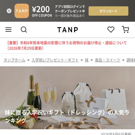
【重要】令和8年熊本地震の影響に伴うお荷物のお届け停止・遅延について
（2026年7月29日更新）
タンプホーム
>
入学祝いプレゼント・ギフト
>
妹
>
食品・スイーツ
>
調味
妹に贈る入学祝いギフト（ドレッシング）の人気ラ
ンキング
2026年8月6日
更新