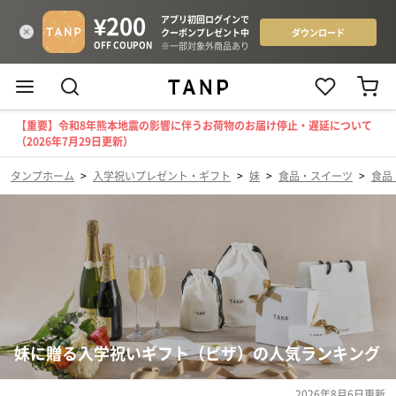
【重要】令和8年熊本地震の影響に伴うお荷物のお届け停止・遅延について
（2026年7月29日更新）
タンプホーム
>
入学祝いプレゼント・ギフト
>
妹
>
食品・スイーツ
>
食品
妹に贈る入学祝いギフト（ピザ）の人気ランキング
2026年8月6日
更新