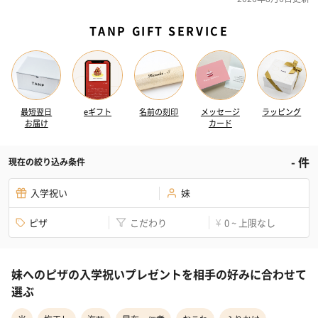
TANP GIFT SERVICE
最短翌日
eギフト
名前の刻印
メッセージ
ラッピング
お届け
カード
-
件
現在の絞り込み条件
入学祝い
妹
ピザ
こだわり
0 ~ 上限なし
¥
妹へのピザの入学祝いプレゼントを相手の好みに合わせて
選ぶ