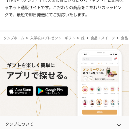
【TANP（タンプ）】は大切な日にぴったりな「ギフト」に出会え
るネット通販サイトです。こだわりの商品をこだわりのラッピン
グで、最短で即日発送にてご対応いたします。
タンプホーム
>
入学祝いプレゼント・ギフト
>
妹
>
食品・スイーツ
>
食品
タンプについて