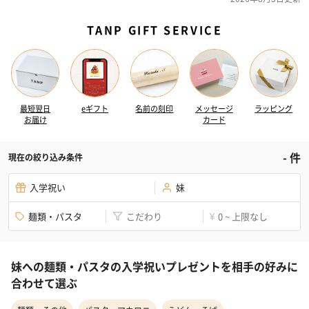
TANP GIFT SERVICE
最短翌日
eギフト
名前の刻印
メッセージ
ラッピング
お届け
カード
-
件
現在の絞り込み条件
入学祝い
妹
麺類・パスタ
こだわり
0 ~ 上限なし
¥
妹への麺類・パスタの入学祝いプレゼントを相手の好みに
合わせて選ぶ