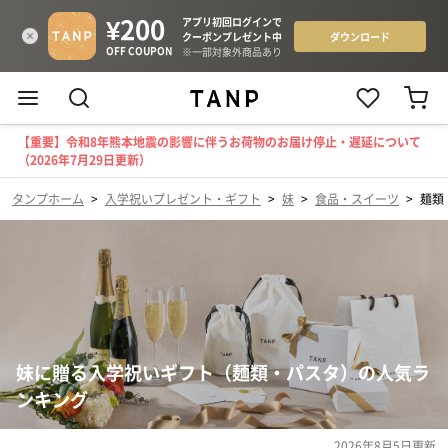
【重要】令和8年熊本地震の影響に伴うお荷物のお届け停止・遅延について
（2026年7月29日更新）
タンプホーム
>
入学祝いプレゼント・ギフト
>
妹
>
食品・スイーツ
>
麺類
妹に贈る入学祝いギフト（麺類・パスタ）の人気ラ
ンキング
2026年8月5日
更新