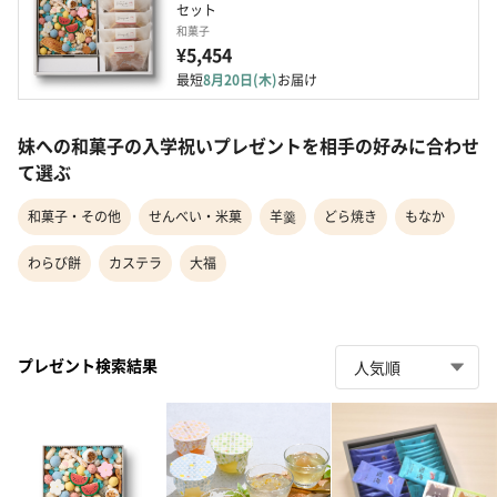
セット
和菓子
¥5,454
最短
8月20日(木)
お届け
妹への和菓子の入学祝いプレゼントを相手の好みに合わせ
て選ぶ
和菓子・その他
せんべい・米菓
羊羹
どら焼き
もなか
わらび餅
カステラ
大福
プレゼント検索結果