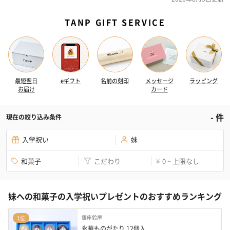
TANP GIFT SERVICE
最短翌日
eギフト
名前の刻印
メッセージ
ラッピング
お届け
カード
-
件
現在の絞り込み条件
入学祝い
妹
和菓子
こだわり
0 ~ 上限なし
¥
妹への和菓子の入学祝いプレゼントのおすすめランキング
銀座鈴屋
1位
氷華ものがたり 12個入