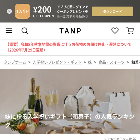
【重要】令和8年熊本地震の影響に伴うお荷物のお届け停止・遅延について
（2026年7月29日更新）
タンプホーム
>
入学祝いプレゼント・ギフト
>
妹
>
食品・スイーツ
>
和菓
妹に贈る入学祝いギフト（和菓子）の人気ランキン
グ
2026年8月5日
更新