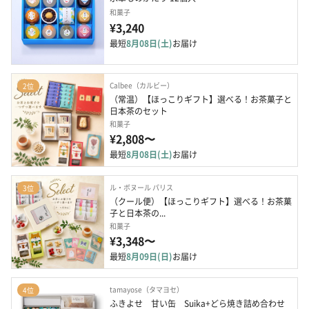
和菓子
¥3,240
最短
8月08日(土)
お届け
Calbee（カルビー）
2位
（常温）【ほっこりギフト】選べる！お茶菓子と
日本茶のセット
和菓子
¥2,808〜
最短
8月08日(土)
お届け
ル・ボヌール パリス
3位
（クール便）【ほっこりギフト】選べる！お茶菓
子と日本茶の...
和菓子
¥3,348〜
最短
8月09日(日)
お届け
tamayose（タマヨセ）
4位
ふきよせ　甘い缶　Suika+どら焼き詰め合わせ