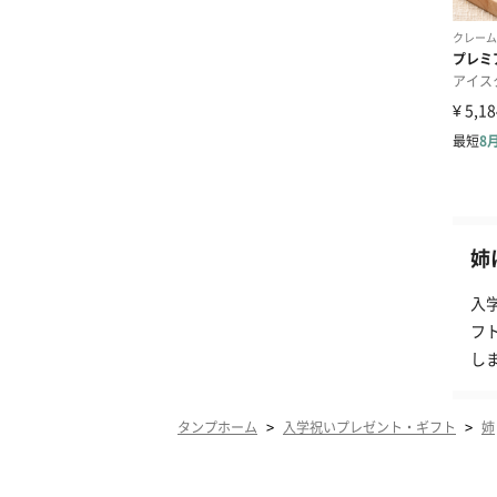
姉
入
フ
し
>
>
タンプホーム
入学祝いプレゼント・ギフト
姉