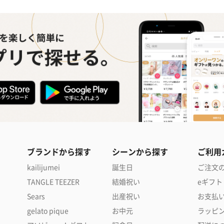
ブランドから探す
シーンから探す
ご利用
kailijumei
誕生日
ご注文
TANGLE TEEZER
結婚祝い
eギフト
Sears
出産祝い
お支払
gelato pique
お中元
ラッピ