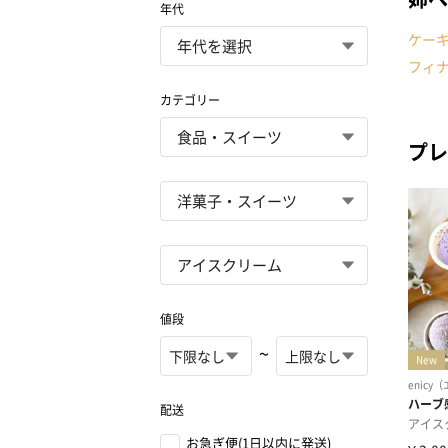
年代
ケー
フィ
カテゴリー
プレ
値段
~
配送
お急ぎ便(1日以内に発送)