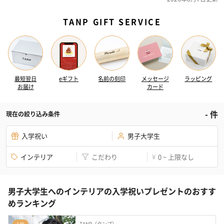
TANP GIFT SERVICE
最短翌日
eギフト
名前の刻印
メッセージ
ラッピング
お届け
カード
-
件
現在の絞り込み条件
入学祝い
男子大学生
インテリア
こだわり
0 ~ 上限なし
¥
男子大学生へのインテリアの入学祝いプレゼントのおすす
めランキング
TANP（タンプ）