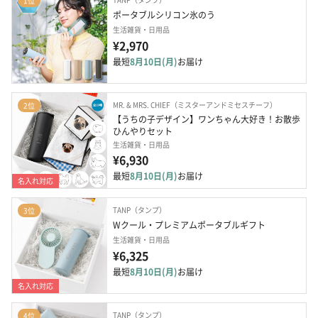
1位
ポータブルシリコン氷のう
生活雑貨・日用品
¥2,970
最短
8月10日(月)
お届け
MR. & MRS. CHIEF（ミスターアンドミセスチーフ）
2位
【うちの子デザイン】ワンちゃん大好き！お散歩
ひんやりセット
生活雑貨・日用品
¥6,930
最短
8月10日(月)
お届け
名入れ対応
TANP（タンプ）
3位
Wクール・プレミアムポータブルギフト
生活雑貨・日用品
¥6,325
最短
8月10日(月)
お届け
名入れ対応
TANP（タンプ）
4位