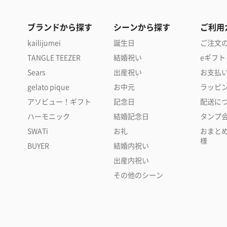
ブランドから探す
シーンから探す
ご利用
kailijumei
誕生日
ご注文
TANGLE TEEZER
結婚祝い
eギフト
Sears
出産祝い
お支払
gelato pique
お中元
ラッピ
アソビュー！ギフト
記念日
配送に
ハーモニック
結婚記念日
タンプ
SWATi
お礼
おまと
様
BUYER
結婚内祝い
出産内祝い
その他のシーン