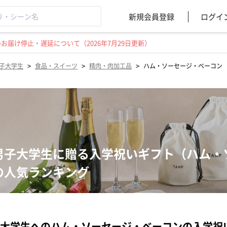
新規会員登録
ログイ
届け停止・遅延について（2026年7月29日更新）
>
>
>
子大学生
食品・スイーツ
精肉・肉加工品
ハム・ソーセージ・ベーコン
男子大学生に贈る入学祝いギフト（ハム・
の人気ランキング
大学生へのハム・ソーセージ・ベーコンの入学祝