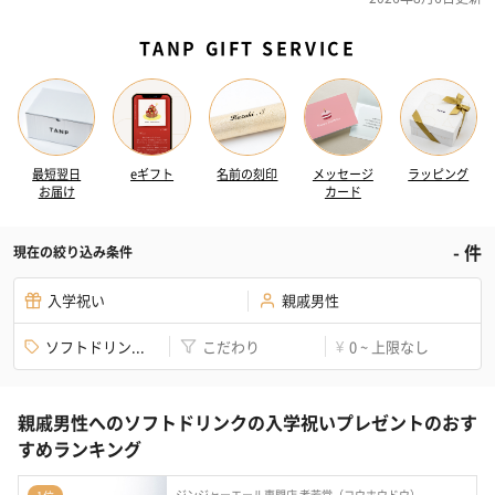
TANP GIFT SERVICE
最短翌日
eギフト
名前の刻印
メッセージ
ラッピング
お届け
カード
-
件
現在の絞り込み条件
入学祝い
親戚男性
ソフトドリン...
こだわり
0 ~ 上限なし
¥
親戚男性へのソフトドリンクの入学祝いプレゼントのおす
すめランキング
ジンジャーエール専門店 孝芳堂（コウホウドウ）