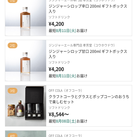
1位
ジンジャーシロップ辛口 200ml ギフトボックス
入り
ソフトドリンク
¥4,200
最短
8月11日(火)
お届け
ジンジャーエール専門店 孝芳堂（コウホウドウ）
2位
ジンジャーシロップ甘口 200ml ギフトボックス
入り
ソフトドリンク
¥4,200
最短
8月11日(火)
お届け
OFF COLA（オフコーラ）
3位
クラフトコーラとグラスとポップコーンのおうち
で楽しむセット
ソフトドリンク
¥8,544〜
最短
8月08日(土)
お届け
OFF COLA（オフコーラ）
4位