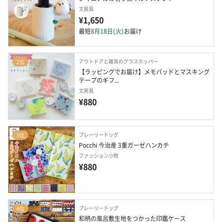
文房具
¥1,650
最短
8月18日(火)
お届け
アウトドアと雑貨のグラスホッパー
2位
【ラッピングでお届け】メモパッドとマスキング
テープのギフ...
文房具
¥880
プレーリードッグ
3位
Pocchi 今治産 3重ガーゼハンカチ
ファッション小物
¥880
プレーリードッグ
4位
和柄の風呂敷生地をつかった印鑑ケース