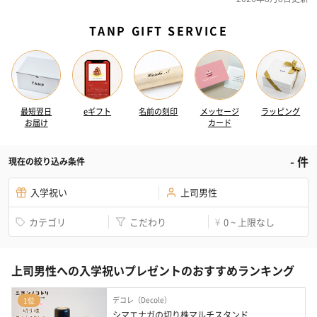
TANP GIFT SERVICE
最短翌日
eギフト
名前の刻印
メッセージ
ラッピング
お届け
カード
-
件
現在の絞り込み条件
入学祝い
上司男性
カテゴリ
こだわり
0 ~ 上限なし
¥
上司男性への入学祝いプレゼントのおすすめランキング
デコレ（Decole）
1位
シマエナガの切り株マルチスタンド