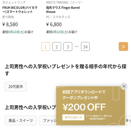
…
1
2
3
34
＞
上司男性への入学祝いプレゼントを贈る相手の年代から探
す
20代前半
上司男性への入学祝いプレゼントをカテゴリから探す
食品・スイーツ
ファッション
インテリア
花・植物
キ