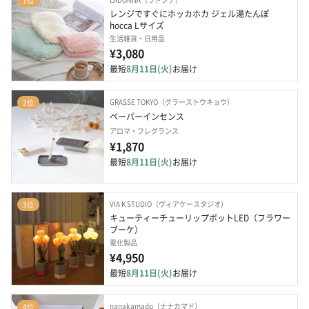
1位
レンジですぐにホッカホカ ジェル湯たんぽ 
hocca Lサイズ　
生活雑貨・日用品
¥3,080
最短
8月11日(火)
お届け
GRASSE TOKYO（グラーストウキョウ）
2位
ペーパーインセンス
アロマ・フレグランス
¥1,870
最短
8月11日(火)
お届け
VIA K STUDIO（ヴィアケースタジオ）
3位
キューティーチューリップポットLED（フラワー
ブーケ）
電化製品
¥4,950
最短
8月11日(火)
お届け
nanakamado（ナナカマド）
4位