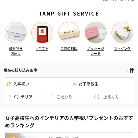
TANP GIFT SERVICE
最短翌日
eギフト
名前の刻印
メッセージ
ラッピング
お届け
カード
-
件
現在の絞り込み条件
入学祝い
女子高校生
インテリア
こだわり
0 ~ 上限なし
¥
女子高校生へのインテリアの入学祝いプレゼントのおすす
めランキング
LADONNA（ラドンナ）