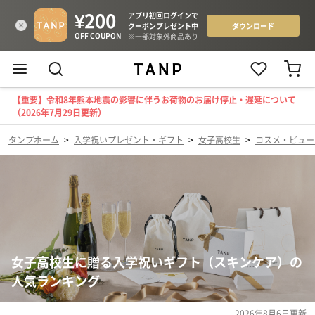
【重要】令和8年熊本地震の影響に伴うお荷物のお届け停止・遅延について
（2026年7月29日更新）
タンプホーム
>
入学祝いプレゼント・ギフト
>
女子高校生
>
コスメ・ビュー
女子高校生に贈る入学祝いギフト（スキンケア）の
人気ランキング
2026年8月6日
更新