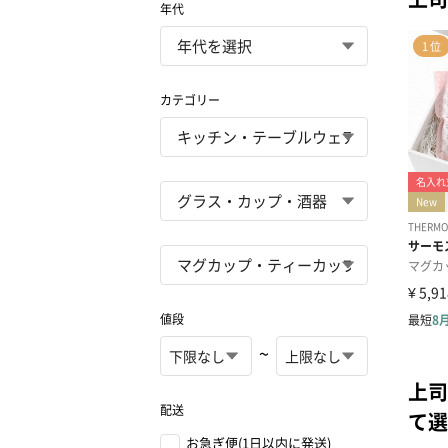
年代
カテゴリー
値段
~
上司
配送
て選
お急ぎ便(1日以内に発送)