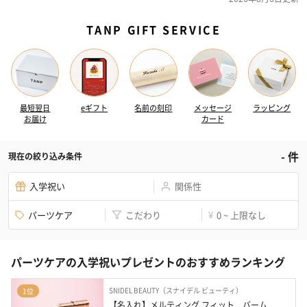
TANP GIFT SERVICE
最短翌日
eギフト
名前の刻印
メッセージ
ラッピング
お届け
カード
-
件
現在の絞り込み条件
入学祝い
関係性
パーツケア
こだわり
0 ~ 上限なし
¥
パーツケアの入学祝いプレゼントのおすすめランキング
SNIDEL BEAUTY（スナイデル ビューティ）
1位
【名入れ】メルティング フィット　バーム