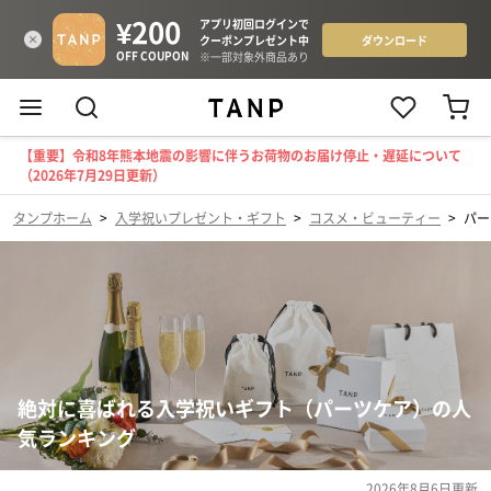
【重要】令和8年熊本地震の影響に伴うお荷物のお届け停止・遅延について
（2026年7月29日更新）
タンプホーム
>
入学祝いプレゼント・ギフト
>
コスメ・ビューティー
>
パー
絶対に喜ばれる入学祝いギフト（パーツケア）の人
気ランキング
2026年8月6日
更新