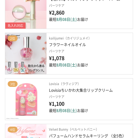
パーツケア
¥2,860
最短
8月08日(土)
お届け
名入れ対応
kailijumei（カイリジュメイ）
2位
フラワーネイルオイル
パーツケア
¥1,078
最短
8月08日(土)
お届け
Lovisia（ラヴィジア）
3位
Lovisiaちいかわ大集合リップクリーム
パーツケア
¥1,100
最短
8月08日(土)
お届け
Velvet Bunny（ベルベットバニー）
4位
パフュームハンドセラムキーリング 〈全5色〉