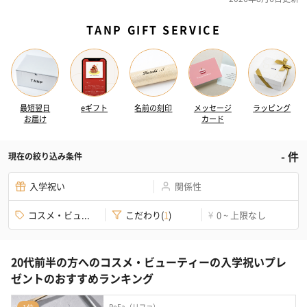
TANP GIFT SERVICE
最短翌日
eギフト
名前の刻印
メッセージ
ラッピング
お届け
カード
-
件
現在の絞り込み条件
入学祝い
関係性
コスメ・ビュ...
こだわり
(
1
)
0 ~ 上限なし
¥
20代前半の方へのコスメ・ビューティーの入学祝いプレ
ゼントのおすすめランキング
ReFa（リファ）