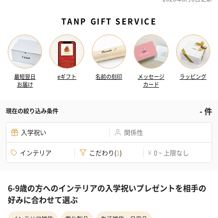
TANP GIFT SERVICE
最短翌日
eギフト
名前の刻印
メッセージ
ラッピング
お届け
カード
-
件
現在の絞り込み条件
入学祝い
関係性
インテリア
こだわり
(
1
)
0 ~ 上限なし
¥
6-9歳の方へのインテリアの入学祝いプレゼントを相手の
好みに合わせて選ぶ