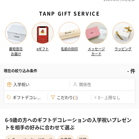
TANP GIFT SERVICE
最短翌日
eギフト
名前の刻印
メッセージ
ラッピング
お届け
カード
-
件
現在の絞り込み条件
入学祝い
関係性
ギフトデコレ...
こだわり
(
1
)
0 ~ 上限なし
¥
6-9歳の方へのギフトデコレーションの入学祝いプレゼン
トを相手の好みに合わせて選ぶ