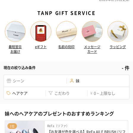
TANP GIFT SERVICE
最短翌日
eギフト
名前の刻印
メッセージ
ラッピング
お届け
カード
-
件
現在の絞り込み条件
シーン
妹
ヘアケア
こだわり
0 ~ 上限なし
¥
妹へのヘアケアのプレゼントのおすすめランキング
ReFa（リファ）
1位
【お友達が色を選べる】ReFa AILE BRUSH (リフ