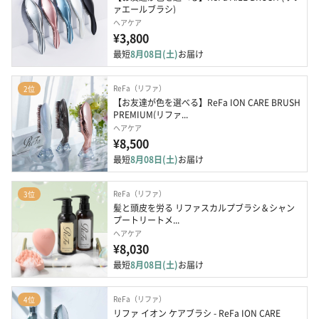
ァエールブラシ)
ヘアケア
¥3,800
最短
8月08日(土)
お届け
ReFa（リファ）
2位
【お友達が色を選べる】ReFa ION CARE BRUSH 
PREMIUM(リファ...
ヘアケア
¥8,500
最短
8月08日(土)
お届け
ReFa（リファ）
3位
髪と頭皮を労る リファスカルプブラシ＆シャン
プートリートメ...
ヘアケア
¥8,030
最短
8月08日(土)
お届け
ReFa（リファ）
4位
リファ イオン ケアブラシ - ReFa ION CARE 