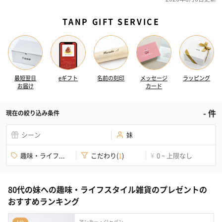
TANP GIFT SERVICE
最短翌日
eギフト
名前の刻印
メッセージ
ラッピング
お届け
カード
-
件
現在の絞り込み条件
シーン
妹
趣味・ライフ...
こだわり
(
1
)
0 ~ 上限なし
¥
80代の妹への趣味・ライフスタイル雑貨のプレゼントの
おすすめランキング
アンカー・ジャパン