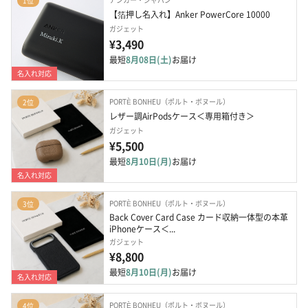
1位
【箔押し名入れ】Anker PowerCore 10000
ガジェット
¥3,490
最短
8月08日(土)
お届け
名入れ対応
PORTÈ BONHEU（ポルト・ボヌール）
2位
レザー調AirPodsケース＜専用箱付き＞
ガジェット
¥5,500
最短
8月10日(月)
お届け
名入れ対応
PORTÈ BONHEU（ポルト・ボヌール）
3位
Back Cover Card Case カード収納一体型の本革
iPhoneケース＜...
ガジェット
¥8,800
最短
8月10日(月)
お届け
名入れ対応
PORTÈ BONHEU（ポルト・ボヌール）
4位