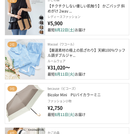
1位
【チクチクしない優しい肌触り】 かごバッグ 斜
めがけ 2way ...
レディースファッション
¥5,900
最短
8月22日(土)
お届け
Wacoal（ワコール）
2位
【厳選素材の極上の肌ざわり】天綿100%ワッフ
ル調ダブルジャ...
ルームウェア
¥31,020〜
最短
8月11日(火)
お届け
because（ビコーズ）
3位
Bicolor Mini　PUバイカラーミニ
ファッション小物
¥2,750
最短
8月11日(火)
お届け
かごの森
4位