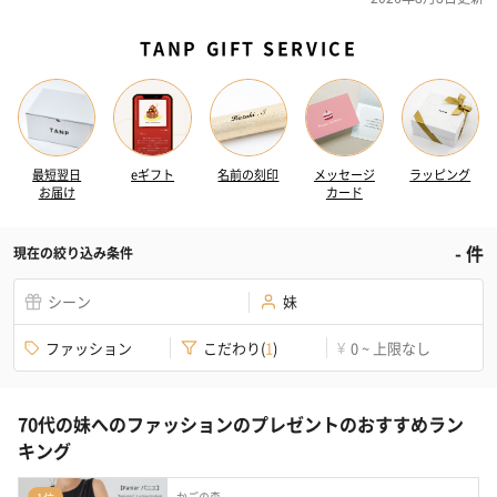
TANP GIFT SERVICE
最短翌日
eギフト
名前の刻印
メッセージ
ラッピング
お届け
カード
-
件
現在の絞り込み条件
シーン
妹
ファッション
こだわり
(
1
)
0 ~ 上限なし
¥
70代の妹へのファッションのプレゼントのおすすめラン
キング
かごの森