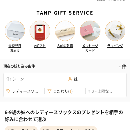
TANP GIFT SERVICE
最短翌日
eギフト
名前の刻印
メッセージ
ラッピング
お届け
カード
-
件
現在の絞り込み条件
シーン
妹
レディースソ...
こだわり
(
1
)
0 ~ 上限なし
¥
6-9歳の妹へのレディースソックスのプレゼントを相手の
好みに合わせて選ぶ