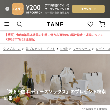
【重要】令和8年熊本地震の影響に伴うお荷物のお届け停止・遅延について
（2026年7月29日更新）
タンプホーム
>
妹プレゼント・ギフト
>
6-9歳
>
ファッション
>
レディー
「妹 6-9歳 レディースソックス」のプレゼント検索
結果
2026年8月8日
更新