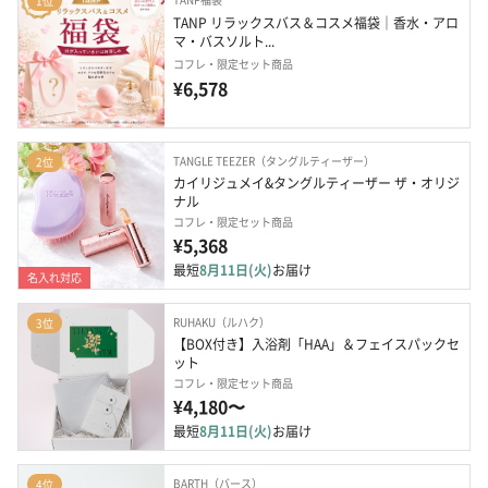
1位
TANP リラックスバス＆コスメ福袋｜香水・アロ
マ・バスソルト...
コフレ・限定セット商品
¥6,578
TANGLE TEEZER（タングルティーザー）
2位
カイリジュメイ&タングルティーザー ザ・オリジ
ナル
コフレ・限定セット商品
¥5,368
最短
8月11日(火)
お届け
名入れ対応
RUHAKU（ルハク）
3位
【BOX付き】入浴剤「HAA」＆フェイスパックセ
ット
コフレ・限定セット商品
¥4,180〜
最短
8月11日(火)
お届け
BARTH（バース）
4位