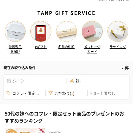
TANP GIFT SERVICE
最短翌日
eギフト
名前の刻印
メッセージ
ラッピング
お届け
カード
-
件
現在の絞り込み条件
シーン
妹
コフレ・限定...
こだわり
(
1
)
0 ~ 上限なし
¥
50代の妹へのコフレ・限定セット商品のプレゼントのお
すすめランキング
TANP福袋