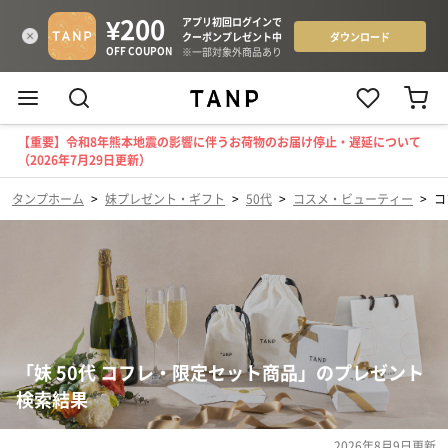
【重要】令和8年熊本地震の影響に伴うお荷物のお届け停止・遅延について
（2026年7月29日更新）
タンプホーム
>
妹プレゼント・ギフト
>
50代
>
コスメ・ビューティー
>
コ
「妹 50代 コフレ・限定セット商品」のプレゼント
検索結果
2026年8月9日
更新