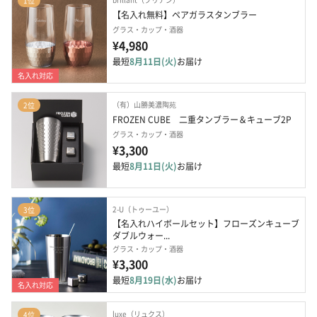
1位
【名入れ無料】ペアガラスタンブラー
グラス・カップ・酒器
¥4,980
最短
8月11日(火)
お届け
名入れ対応
（有）山勝美濃陶苑
2位
FROZEN CUBE　二重タンブラー＆キューブ2P
グラス・カップ・酒器
¥3,300
最短
8月11日(火)
お届け
2-U（トゥーユー）
3位
【名入れハイボールセット】フローズンキューブ 
ダブルウォー...
グラス・カップ・酒器
¥3,300
最短
8月19日(水)
お届け
名入れ対応
luxe（リュクス）
4位