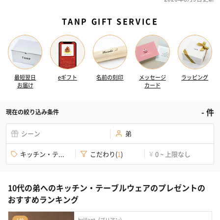
TANP GIFT SERVICE
最短翌日
eギフト
名前の刻印
メッセージ
ラッピング
お届け
カード
-
件
現在の絞り込み条件
シーン
弟
キッチン・テ...
こだわり
(
1
)
0 ~ 上限なし
¥
10代の弟へのキッチン・テーブルウェアのプレゼントの
おすすめランキング
brillant（ブリアン）