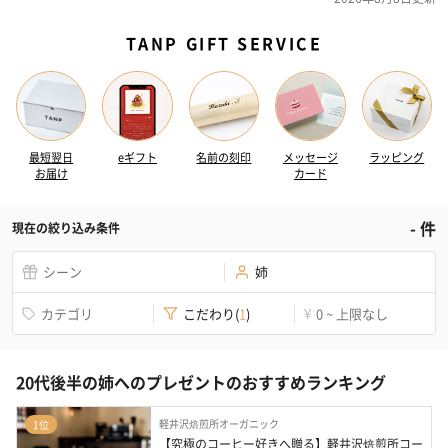
TANP GIFT SERVICE
最短翌日
eギフト
名前の刻印
メッセージ
ラッピング
お届け
カード
-
件
現在の絞り込み条件
シーン
姉
カテゴリ
こだわり
(
1
)
0 ~ 上限なし
¥
20代後半の姉へのプレゼントのおすすめランキング
軽井沢焙煎所オーガニック
1位
【究極のコーヒー好きへ贈る】軽井沢焙煎所コー