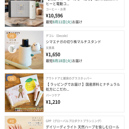
ヒーと電動コ...
コーヒー・お茶
¥10,596
最短
8月11日(火)
お届け
デコレ（Decole）
2位
シマエナガの切り株マルチスタンド
文房具
¥1,650
最短
8月18日(火)
お届け
アウトドアと雑貨のグラスホッパー
3位
【 ラッピングでお届け 】国産原料とナチュラル
処方にこだわ...
パーツケア
¥1,210
GPP（グローバルプロダクトプランニング）
4位
デイリーディライト 天然ハーブを愉しむロール