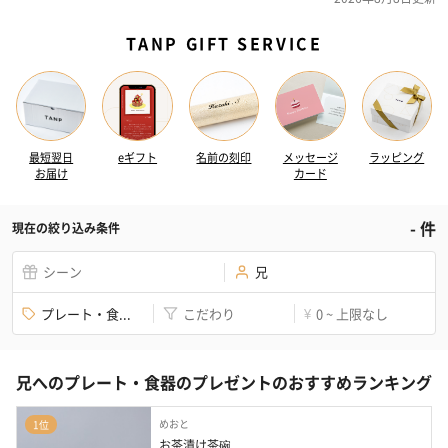
TANP GIFT SERVICE
最短翌日
eギフト
名前の刻印
メッセージ
ラッピング
お届け
カード
-
件
現在の絞り込み条件
シーン
兄
プレート・食...
こだわり
0 ~ 上限なし
¥
兄へのプレート・食器のプレゼントのおすすめランキング
めおと
1位
お茶漬け茶碗