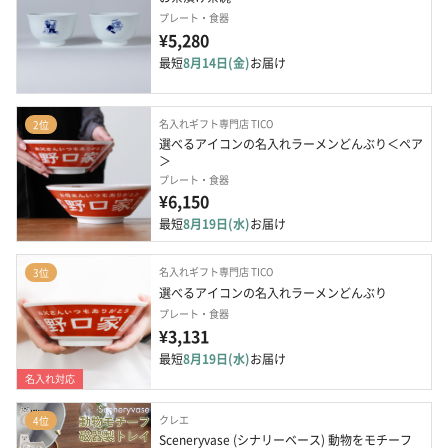
プレート・食器
¥5,280
最短
8月14日(金)
お届け
名入れギフト専門店 TICO
2位
選べるアイコンの名入れラーメンどんぶり＜ペア
＞
プレート・食器
¥6,150
最短
8月19日(水)
お届け
名入れギフト専門店 TICO
3位
選べるアイコンの名入れラーメンどんぶり
プレート・食器
¥3,131
最短
8月19日(水)
お届け
名入れ対応
クレエ
4位
Sceneryvase (シナリーベース) 動物をモチーフ