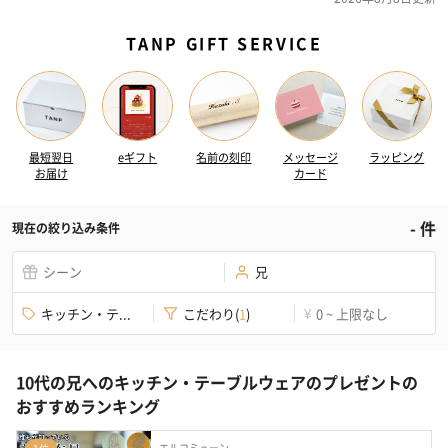
TANP GIFT SERVICE
最短翌日
eギフト
名前の刻印
メッセージ
ラッピング
お届け
カード
-
件
現在の絞り込み条件
シーン
兄
キッチン・テ...
こだわり
(
1
)
0 ~ 上限なし
¥
10代の兄へのキッチン・テーブルウェアのプレゼントの
おすすめランキング
エルコミューン