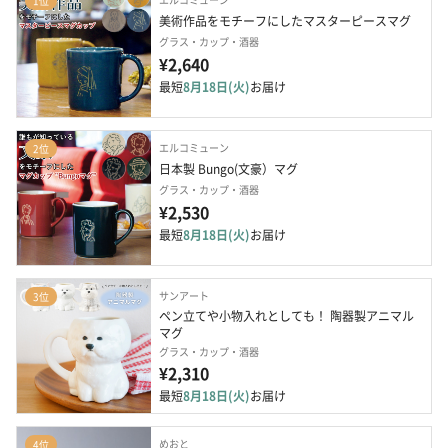
1位
美術作品をモチーフにしたマスターピースマグ
グラス・カップ・酒器
¥2,640
最短
8月18日(火)
お届け
エルコミューン
2位
日本製 Bungo(文豪）マグ
グラス・カップ・酒器
¥2,530
最短
8月18日(火)
お届け
サンアート
3位
ペン立てや小物入れとしても！ 陶器製アニマル
マグ
グラス・カップ・酒器
¥2,310
最短
8月18日(火)
お届け
めおと
4位