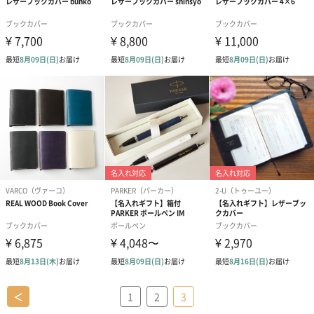
＜
1
2
3