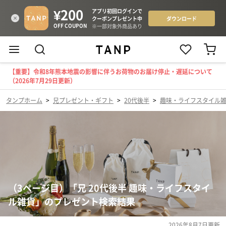
【重要】令和8年熊本地震の影響に伴うお荷物のお届け停止・遅延について
（2026年7月29日更新）
タンプホーム
>
兄プレゼント・ギフト
>
20代後半
>
趣味・ライフスタイル
（3ページ目）「兄 20代後半 趣味・ライフスタイ
ル雑貨」のプレゼント検索結果
2026年8月7日
更新