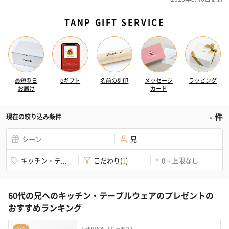
TANP GIFT SERVICE
最短翌日
eギフト
名前の刻印
メッセージ
ラッピング
お届け
カード
-
件
現在の絞り込み条件
シーン
兄
キッチン・テ...
こだわり
(
1
)
0 ~ 上限なし
¥
60代の兄へのキッチン・テーブルウェアのプレゼントの
おすすめランキング
THERMOS（サーモス）