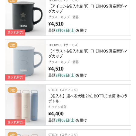
1位
【アイコン&名入れ刻印】THERMOS 真空断熱マ
グカップ
グラス・カップ・酒器
¥4,510
最短
8月08日(土)
お届け
名入れ対応
THERMOS（サーモス）
2位
【イラスト&名入れ刻印】THERMOS 真空断熱マ
グカップ
グラス・カップ・酒器
¥4,510
最短
8月08日(土)
お届け
名入れ対応
STICOL（スティコル）
3位
【名入れ】選べる犬種 2in1 BOTTLE 水筒 氷のう
ボトル
キッチン雑貨
¥4,400
最短
8月08日(土)
お届け
名入れ対応
STICOL（スティコル）
4位