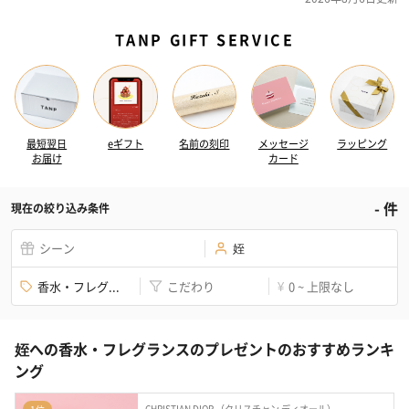
TANP GIFT SERVICE
最短翌日
eギフト
名前の刻印
メッセージ
ラッピング
お届け
カード
-
件
現在の絞り込み条件
シーン
姪
香水・フレグ...
こだわり
0 ~ 上限なし
¥
姪への香水・フレグランスのプレゼントのおすすめランキ
ング
CHRISTIAN DIOR （クリスチャン ディオール）