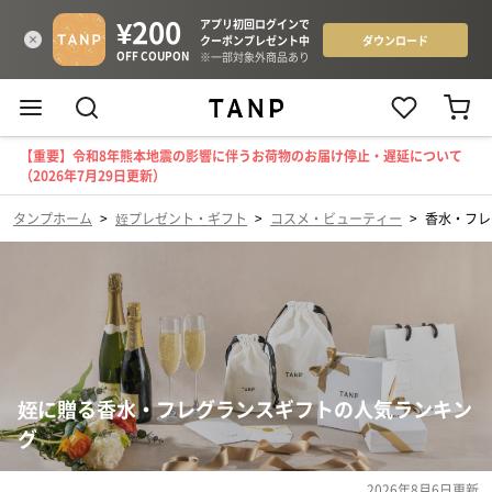
【重要】令和8年熊本地震の影響に伴うお荷物のお届け停止・遅延について
（2026年7月29日更新）
タンプホーム
>
姪プレゼント・ギフト
>
コスメ・ビューティー
>
香水・フレ
姪に贈る香水・フレグランスギフトの人気ランキン
グ
2026年8月6日
更新