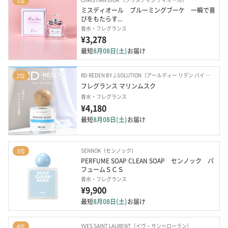
1位
ミスディオール　ブルーミングブーケ　一瞬で喜
びをもたらす...
香水・フレグランス
¥3,278
最短
8月08日(土)
お届け
RD REDEN BY J.SOLUTION（アールディー リデン バイ ジェイソリューション）
2位
フレグランス マリンムスク
香水・フレグランス
¥4,180
最短
8月08日(土)
お届け
SENNOK（センノック）
3位
PERFUME SOAP CLEAN SOAP　センノック　パ
フュームＳＣＳ
香水・フレグランス
¥9,900
最短
8月08日(土)
お届け
YVES SAINT LAURENT（イヴ・サン＝ローラン）
4位