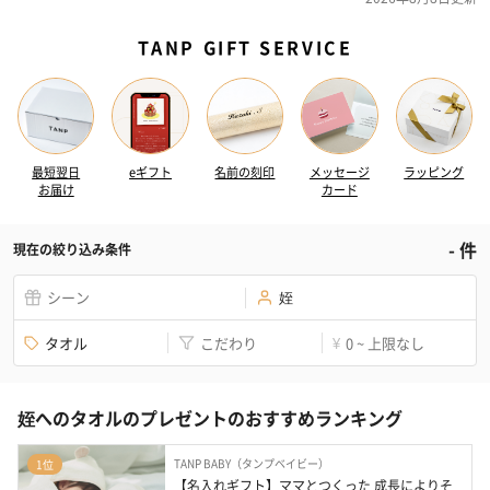
TANP GIFT SERVICE
最短翌日
eギフト
名前の刻印
メッセージ
ラッピング
お届け
カード
-
件
現在の絞り込み条件
シーン
姪
タオル
こだわり
0 ~ 上限なし
¥
姪へのタオルのプレゼントのおすすめランキング
TANP BABY（タンプベイビー）
1位
【名入れギフト】ママとつくった 成長によりそ