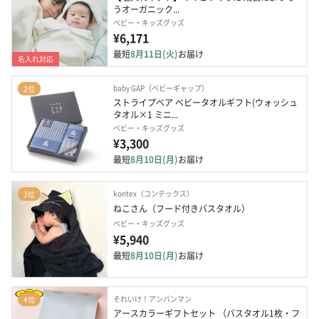
うオーガニック...
ベビー・キッズグッズ
¥6,171
最短
8月11日(火)
お届け
名入れ対応
baby GAP（ベビーギャップ）
2位
ストライプベア ベビータオルギフト(ウォッシュ
タオル×1 ミニ...
ベビー・キッズグッズ
¥3,300
最短
8月10日(月)
お届け
kontex（コンテックス）
3位
ねこさん（フード付きバスタオル）
ベビー・キッズグッズ
¥5,940
最短
8月10日(月)
お届け
それいけ！アンパンマン
4位
アースカラーギフトセット （バスタオル1枚・フ