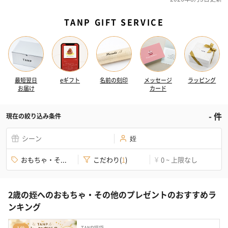
TANP GIFT SERVICE
最短翌日
eギフト
名前の刻印
メッセージ
ラッピング
お届け
カード
-
件
現在の絞り込み条件
シーン
姪
おもちゃ・そ...
こだわり
(
1
)
0 ~ 上限なし
¥
2歳の姪へのおもちゃ・その他のプレゼントのおすすめラ
ンキング
TANP福袋