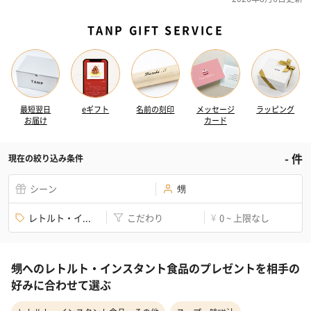
TANP GIFT SERVICE
最短翌日
eギフト
名前の刻印
メッセージ
ラッピング
お届け
カード
-
件
現在の絞り込み条件
シーン
甥
レトルト・イ...
こだわり
0 ~ 上限なし
¥
甥へのレトルト・インスタント食品のプレゼントを相手の
好みに合わせて選ぶ